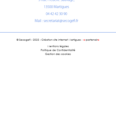
3 Rue Frédéric Sauvage,
13500 Martigues
04 42 42 30 90
Mail :
secretariat@secogefi.fr
© Secogefi - 2025 -
Création site internet Martigues :
e
-partenair
e
Mentions légales
Politique de Confidentialité
Gestion des cookies