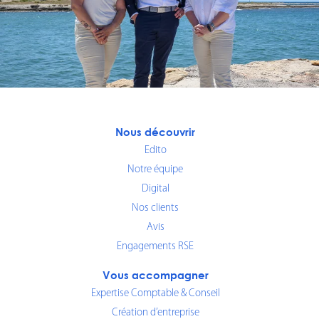
Nous découvrir
Edito
Notre équipe
Digital
Nos clients
Avis
Engagements RSE
Vous accompagner
Expertise Comptable & Conseil
Création d’entreprise